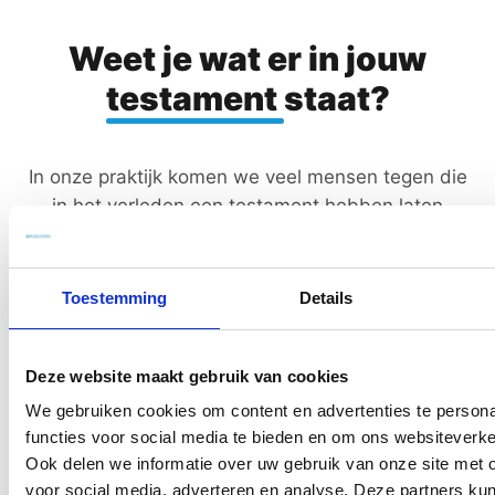
Weet je wat er in jouw
testament
staat?
In onze praktijk komen we veel mensen tegen die
in het verleden een testament hebben laten
opmaken. We vragen dan of ze nog weten wat er
in het testament staat.
Toestemming
Details
“We hebben een langstlevendentestament”, is dan
het antwoord.
Deze website maakt gebruik van cookies
Als we dan vragen wat het precies betekent als ze
We gebruiken cookies om content en advertenties te persona
doodgaan, kunnen ze geen antwoord geven.
functies voor social media te bieden en om ons websiteverke
Ook delen we informatie over uw gebruik van onze site met 
Logisch ook.
voor social media, adverteren en analyse. Deze partners ku