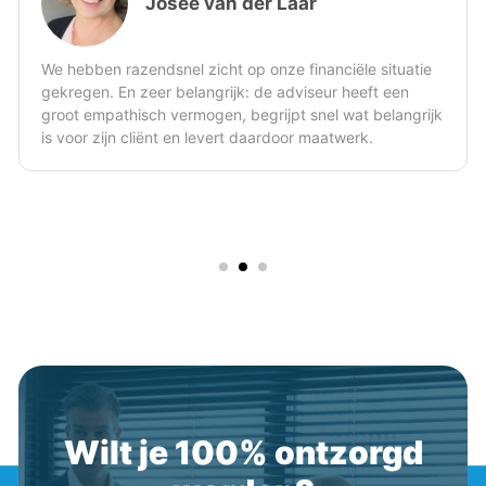
Ik ben positief verrast over de rustige en d
mijn financiële en vermogenspositie in kaart
gebracht. Zowel hij als het systeem waarm
iële situatie
brengen rust in mijn hoofd over de financ
 heeft een
doelstelling nummer 1 van dit avontuur vo
 wat belangrijk
bereikt. Ik raad een ieder, die inzicht wil 
werk.
zijn/haar vermogens- en financiële positie
uitdaging aan te gaan om e.e.a. te laten u
uitleggen door Beyond Numbers.
Wilt je 100% ontzorgd