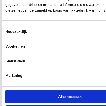
gegevens combineren met andere informatie die u aan ze heef
die ze hebben verzameld op basis van uw gebruik van hun s
Want een testament is:
Toestemmingsselectie
Noodzakelijk
Voorkeuren
Onleesbaar
Bijna niemand kan een testament begrijpen, tenzij je een
Statistieken
jurist bent.
Marketing
Alles toestaan
Gedateerd