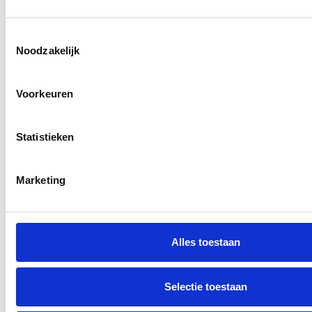
Toestemmingsselectie
Noodzakelijk
Bezoekadres
Voorkeuren
Julianaweg 200
1131 DL te Volendam
Statistieken
Marketing
Welke optie past bij jou?
Alles toestaan
Selectie toestaan