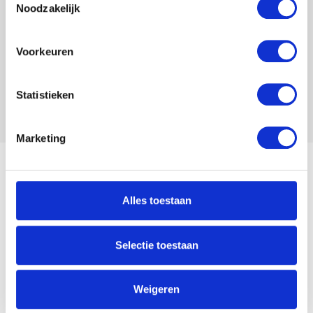
Noodzakelijk
STUUR ME HET E-BOOK
Voorkeuren
Beyond Numbers gaat zeer discreet om met uw e-
Statistieken
mailadres. Dat staat ook in onze
privacy verklaring
beschreven.
Marketing
Alles toestaan
Selectie toestaan
Weigeren