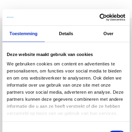
Super waardevolle
Toestemming
Details
Over
informatie
Deze website maakt gebruik van cookies
in een paar pagina's
We gebruiken cookies om content en advertenties te
personaliseren, om functies voor social media te bieden
en om ons websiteverkeer te analyseren. Ook delen we
Vul hieronder uw voornaam en e-mailadres in
informatie over uw gebruik van onze site met onze
en we sturen u het gratis e-book toe via e-mail.
partners voor social media, adverteren en analyse. Deze
partners kunnen deze gegevens combineren met andere
informatie die u aan ze heeft verstrekt of die ze hebben
verzameld op basis van uw gebruik van hun services.
Toestemmingsselectie