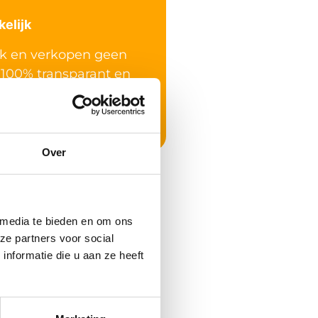
lijk​
ijk en verkopen geen
n 100% transparant en
issies of uurtarieven.
Over
 media te bieden en om ons
ze partners voor social
nformatie die u aan ze heeft