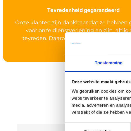
Tevredenheid gegarandeerd​
Onze klanten zijn dankbaar dat ze hebben
voor onze dienstverlening en zijn altijd 
tevreden. Daarom beloven we: niet goed,
terug.
Toestemming
Deze website maakt gebruik
Wat on
We gebruiken cookies om cont
websiteverkeer te analyseren
media, adverteren en analys
verstrekt of die ze hebben v
Toestemmingsselectie