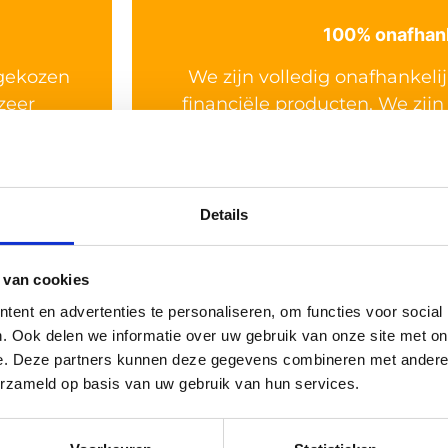
100% onafhanke
 gekozen
We zijn volledig onafhankel
zeer
financiële producten. We zij
 geld
wars van vage provisies, comm
Details
 van cookies
ze klanten zeggen
ent en advertenties te personaliseren, om functies voor social
. Ook delen we informatie over uw gebruik van onze site met on
e. Deze partners kunnen deze gegevens combineren met andere i
erzameld op basis van uw gebruik van hun services.